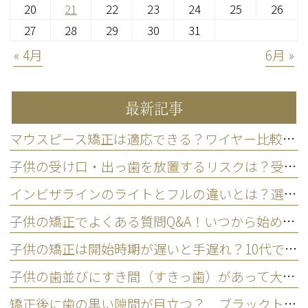
20
21
22
23
24
25
26
27
28
29
30
31
« 4月
6月 »
最新記事
マウスピース矯正は適応できる？ワイヤー比較と後悔しない選び方
子供の受け口・出っ歯を放置するリスクは？受診タイミングを解説
インビザラインのライトとフルの違いとは？選ぶ基準を歯科医師が解説
子供の矯正でよくある質問Q&A！いつから始める？費用や痛みの不安解消
子供の矯正は開始時期が遅いと手遅れ？10代で始めるメリット
子供の歯並びにすき間（すきっ歯）があって大丈夫？ 歯並びと発育空隙の考え方
矯正後に歯の黒い隙間が目立つ？ ブラックトライアングルの原因と対処法