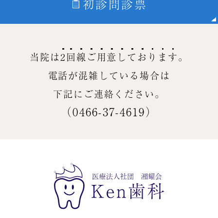
初診問診票
当院は
2
回
線
ご
用
意
し
て
お
り
ま
す
。
電話が混雑している場合は
下記にご連絡ください。
（0466-37-4619）