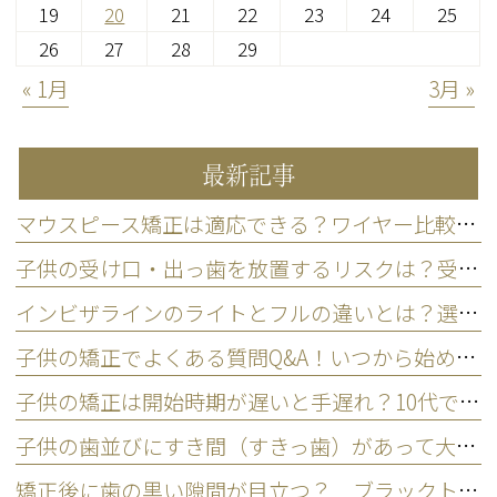
19
20
21
22
23
24
25
26
27
28
29
« 1月
3月 »
最新記事
マウスピース矯正は適応できる？ワイヤー比較と後悔しない選び方
子供の受け口・出っ歯を放置するリスクは？受診タイミングを解説
インビザラインのライトとフルの違いとは？選ぶ基準を歯科医師が解説
子供の矯正でよくある質問Q&A！いつから始める？費用や痛みの不安解消
子供の矯正は開始時期が遅いと手遅れ？10代で始めるメリット
子供の歯並びにすき間（すきっ歯）があって大丈夫？ 歯並びと発育空隙の考え方
矯正後に歯の黒い隙間が目立つ？ ブラックトライアングルの原因と対処法