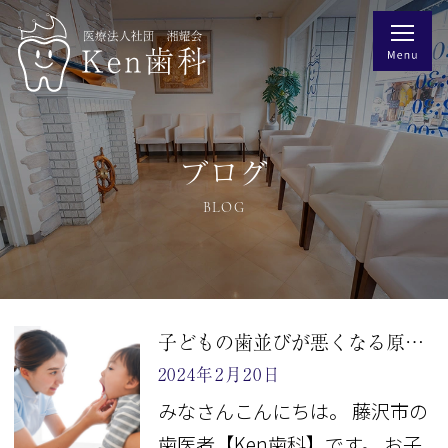
ブログ
BLOG
子どもの歯並びが悪くなる原因・悪習慣
2024年2月20日
みなさんこんにちは。 藤沢市の
歯医者【Ken歯科】です。 お子