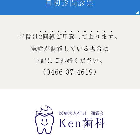
初診問診票
当院は
2
回
線
ご
用
意
し
て
お
り
ま
す
。
電話が混雑している場合は
下記にご連絡ください。
（0466-37-4619）