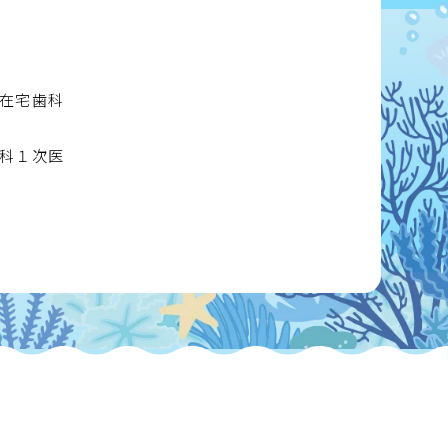
在宅歯科
科１次医