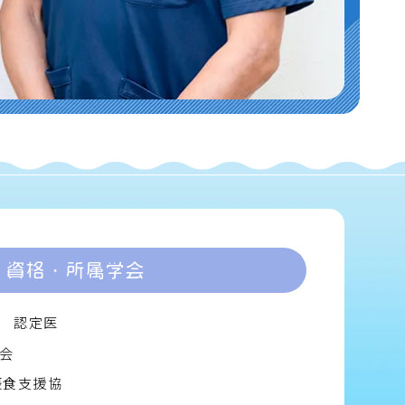
資格・所属学会
 認定医
会
摂食支援協