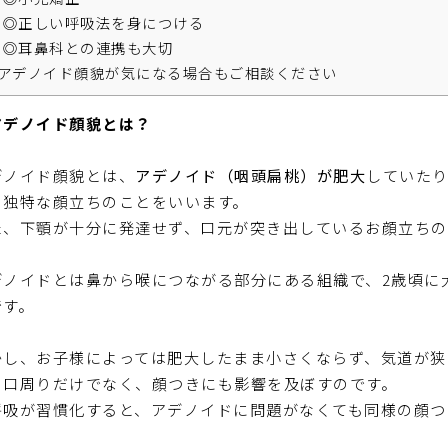
◎正しい呼吸法を身につける
◎耳鼻科との連携も大切
アデノイド顔貌が気になる場合もご相談ください
アデノイド顔貌とは？
デノイド顔貌とは、
アデノイド（咽頭扁桃）が肥大
していた
る独特な顔立ちのことをいいます。
た、下顎が十分に発達せず、口元が突き出しているお顔立ちの
デノイドとは鼻から喉につながる部分にある組織で、2歳頃に
です。
かし、お子様によっては肥大したまま小さくならず、気道が狭
、口周りだけでなく、顔つきにも影響を及ぼすのです。
呼吸が習慣化すると、アデノイドに問題がなくても同様の顔つ