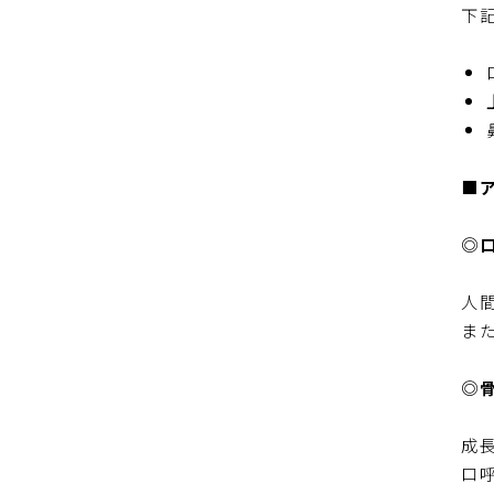
下
■
◎
人
ま
◎
成
口