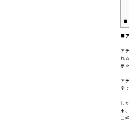
■
■
ア
れ
ま
ア
常
し
果
口