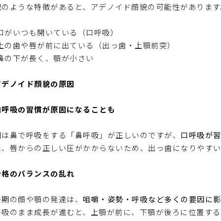
記のような特徴があると、アデノイド顔貌の可能性があります
口がいつも開いている（口呼吸）
上の歯や唇が前に出ている（出っ歯・上顎前突）
鼻の下が長く、顎が小さい
アデノイド顔貌の原因
口呼吸の習慣が原因になることも
間は鼻で呼吸をする「鼻呼吸」が正しいのですが、
口呼吸が
た、唇からの正しい圧がかからないため、出っ歯になりやすい
骨格のバランスの乱れ
長期の顔や顎の発達は、
咀嚼・姿勢・呼吸など多くの要因に影
呼吸のまま成長が進むと、上顎が前に、下顎が後ろに位置する