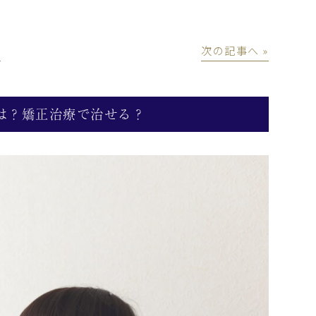
│
次の記事へ »
は？矯正治療で治せる？