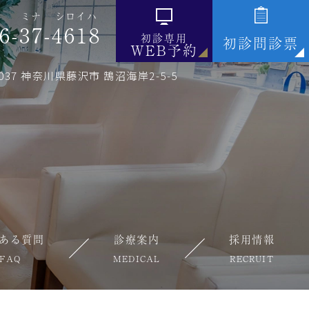
ミナ
シロイハ
6-
37
-
4618
初診専用
初診問診票
WEB予約
0037 神奈川県藤沢市 鵠沼海岸2-5-5
ある質問
診療案内
採用情報
FAQ
MEDICAL
RECRUIT