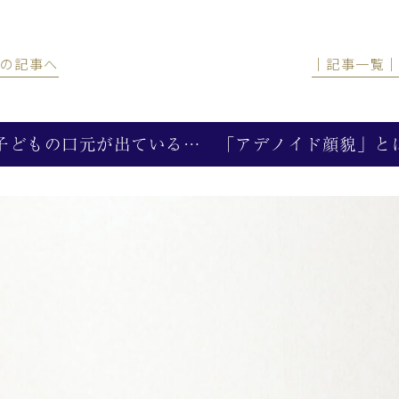
前の記事へ
│記事一覧
子どもの口元が出ている… 「アデノイド顔貌」と