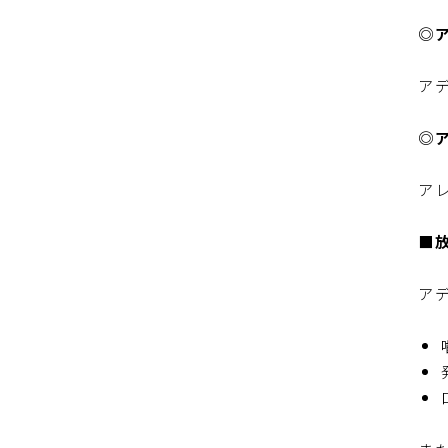
◎
ア
◎
ア
■
ア