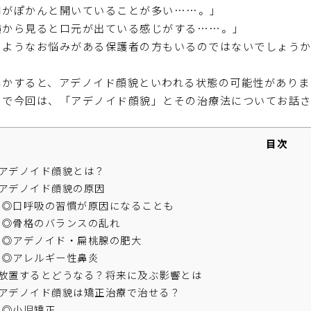
口がぽかんと開いていることが多い……。」
横から見ると口元が出ている感じがする……。」
のようなお悩みがある保護者の方もいるのではないでしょう
しかすると、アデノイド顔貌といわれる状態の可能性がありま
こで今回は、「アデノイド顔貌」とその治療法についてお話さ
目次
アデノイド顔貌とは？
アデノイド顔貌の原因
◎口呼吸の習慣が原因になることも
◎骨格のバランスの乱れ
◎アデノイド・扁桃腺の肥大
◎アレルギー性鼻炎
放置するとどうなる？将来に及ぶ影響とは
アデノイド顔貌は矯正治療で治せる？
◎小児矯正