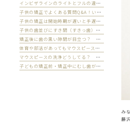
インビザラインのライトとフルの違いとは？選ぶ基準を歯科医師が解説
子供の矯正でよくある質問Q&A！いつから始める？費用や痛みの不安解消
子供の矯正は開始時期が遅いと手遅れ？10代で始めるメリット
子供の歯並びにすき間（すきっ歯）があって大丈夫？ 歯並びと発育空隙の考え方
矯正後に歯の黒い隙間が目立つ？ ブラックトライアングルの原因と対処法
体育や部活があってもマウスピース矯正ってできる？ 子どものスポーツ・運動への影響
マウスピースの洗浄どうしてる？ インビザラインの正しい洗い方
子どもの矯正前・矯正中にむし歯ができたら？ どっちの治療を先にするの？
み
藤