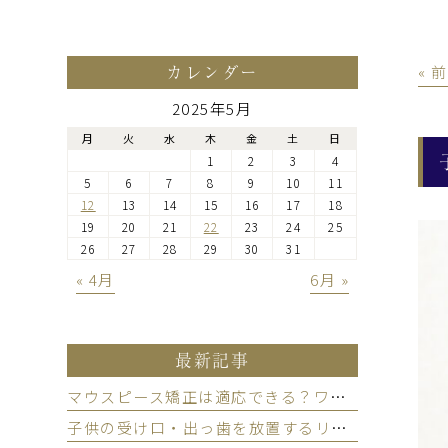
カレンダー
« 
2025年5月
月
火
水
木
金
土
日
1
2
3
4
5
6
7
8
9
10
11
12
13
14
15
16
17
18
19
20
21
22
23
24
25
26
27
28
29
30
31
« 4月
6月 »
最新記事
マウスピース矯正は適応できる？ワイヤー比較と後悔しない選び方
子供の受け口・出っ歯を放置するリスクは？受診タイミングを解説