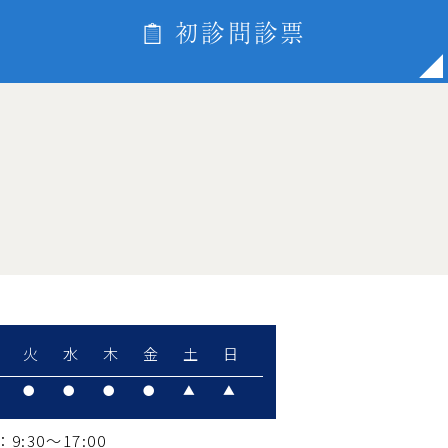
初診問診票
火
水
木
金
土
日
●
●
●
●
▲
▲
9:30～17:00