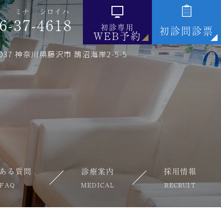
ミナ
シロイハ
6-
37
-
4618
初診専用
初診問診票
WEB予約
0037 神奈川県藤沢市 鵠沼海岸2-5-5
ある質問
診療案内
採用情報
FAQ
MEDICAL
RECRUIT