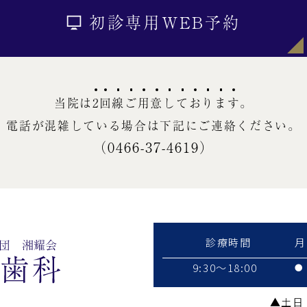
初診専用WEB予約
当院は
2
回
線
ご
用
意
し
て
お
り
ま
す
。
電話が混雑している場合は
下記にご連絡ください。
（0466-37-4619）
診療時間
月
9:30～18:00
●
▲土日：