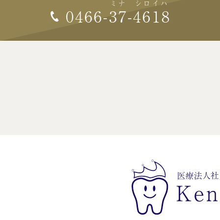
ミナ
シロイハ
0466-
37
-
4618