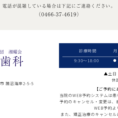
電話が混雑している場合は
下記にご連絡ください。
（0466-37-4619）
診療時間
月
9:30～18:00
●
▲土日：
休
市 鵠沼海岸2-5-5
【ご予約に
当院のWEB予約システムは
予約のキャンセル・変更は、
WEB予約
また、矯正治療のキャンセルに