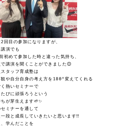
は2回目の参加になりますが、

講演でも

年前初めて参加した時と違った気持ち、

で講演を聞くことができました😊

人スタッフ育成塾は

観や自分自身の考え方を180°変えてくれる

ごく熱いセミナーで

くたびに頑張ろうという

ちが芽生えます🌱✨

のセミナーを通して

一段と成長していきたいと思います‼︎

、学んだことを
