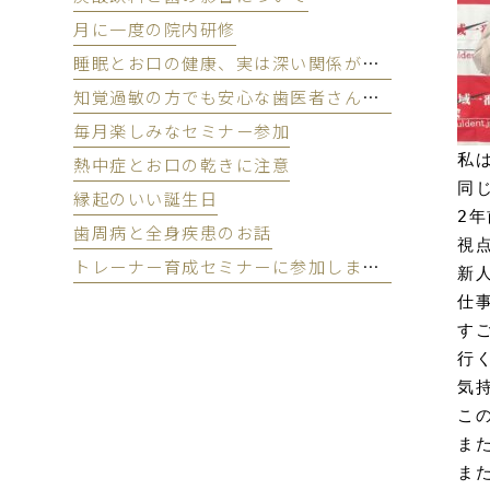
月に一度の院内研修
睡眠とお口の健康、実は深い関係があります
知覚過敏の方でも安心な歯医者さんのクリーニング
毎月楽しみなセミナー参加
私
熱中症とお口の乾きに注意
同じ
縁起のいい誕生日
2
歯周病と全身疾患のお話
視点
トレーナー育成セミナーに参加しました
新
仕事
す
行
気持
こ
また
また