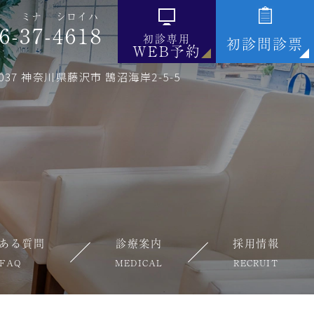
ミナ
シロイハ
6-
37
-
4618
初診専用
初診問診票
WEB予約
0037 神奈川県藤沢市 鵠沼海岸2-5-5
ある質問
診療案内
採用情報
FAQ
MEDICAL
RECRUIT