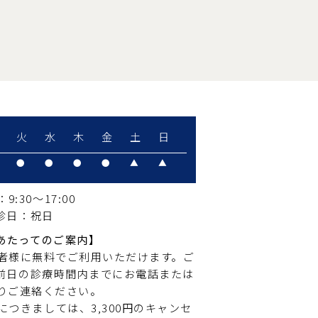
火
水
木
金
土
日
●
●
●
●
▲
▲
9:30～17:00
診日：祝日
あたってのご案内】
患者様に無料でご利用いただけます。ご
前日の診療時間内までにお電話または
よりご連絡ください。
つきましては、3,300円のキャンセ