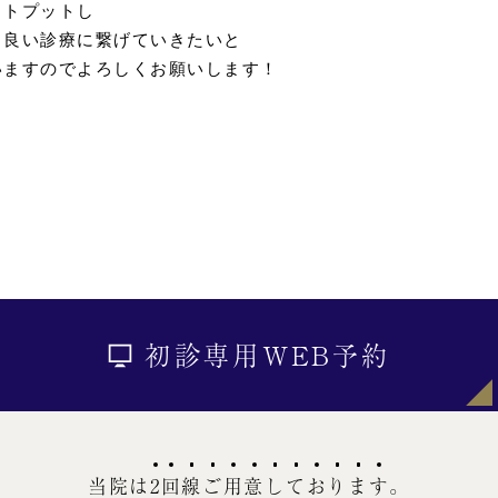
トプットし

り良い診療に繋げていきたいと

いますのでよろしくお願いします！
初診専用WEB予約
当院は
2
回
線
ご
用
意
し
て
お
り
ま
す
。