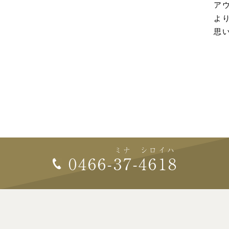
アウ
よ
思
ミナ
シロイハ
0466-
37
-
4618