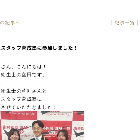
前の記事へ
│記事一覧
人スタッフ育成塾に参加しました！
なさん、こんにちは！

科衛生士の室田です。

、

じ衛生士の草刈さんと

人スタッフ育成塾に
